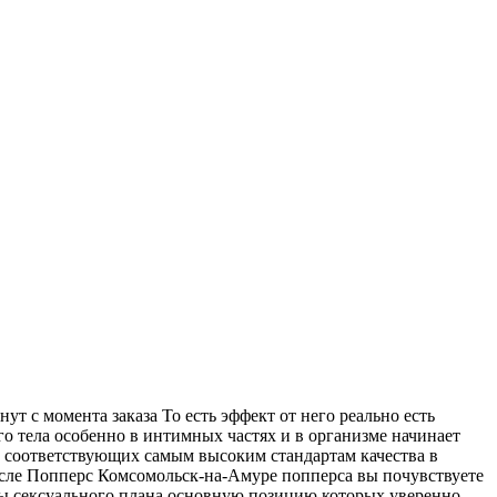
ут с момента заказа То есть эффект от него реально есть
 тела особенно в интимных частях и в организме начинает
в соответствующих самым высоким стандартам качества в
осле Попперс Комсомольск-на-Амуре попперса вы почувствуете
ы сексуального плана основную позицию которых уверенно