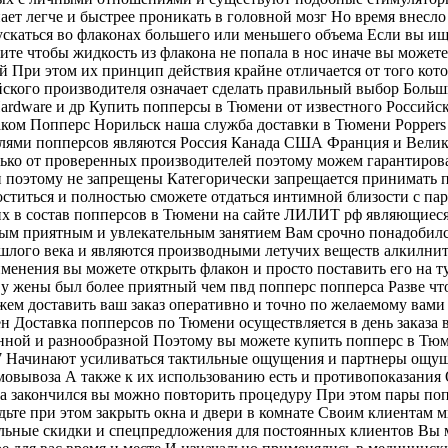
т легче и быстрее проникать в головной мозг Но время внесло
скаться во флаконах большего или меньшего объема Если вы ищ
ите чтобы жидкость из флакона не попала в нос иначе вы можете
 При этом их принцип действия крайне отличается от того кот
ского производителя означает сделать правильный выбор Больши
 Hardware и др Купить попперсы в Тюмени от известного Россий
ком Попперс Норильск наша служба доставки в Тюмени Poppers 7
лями попперсов являются Россия Канада США Франция и Велико
ко от проверенных производителей поэтому можем гарантироват
и поэтому не запрещены Категорически запрещается принимать п
ститься и полностью сможете отдаться интимной близости с па
их в состав попперсов в Тюмени на сайте ЛИЛИТ рф являющие
тным приятным и увлекательным занятием Вам срочно понадобил
шлого века и являются производными летучих веществ алкилни
менения вы можете открыть флакон и просто поставить его на т
 жены был более приятный чем пвд попперс попперса Разве что
м доставить ваш заказ оперативно и точно по желаемому вами 
ен Доставка попперсов по Тюмени осуществляется в день заказа
ной и разнообразной Поэтому вы можете купить попперс в Тюме
7 Начинают усиливаться тактильные ощущения и партнеры ощущ
амовывоза А также к их использованию есть и противопоказания
а закончился вы можно повторить процедуру При этом пары попп
удьте при этом закрыть окна и двери в комнате Своим клиентам
льные скидки и спецпредложения для постоянных клиентов Вы м