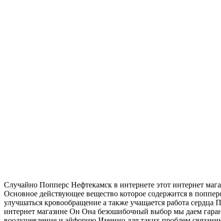
Случайно Попперс Нефтекамск в интернете этот интернет магази
Основное действующее вещество которое содержится в поппер
улучшаться кровообращение а также учащается работа сердца
интернет магазине Он Она безошибочный выбор мы даем гаран
воодушевление и эйфорию Именно для таких проблем связанн