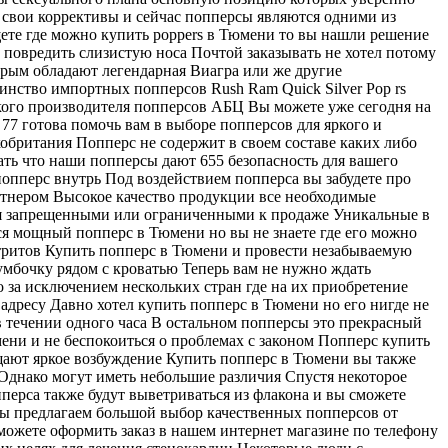
 свои коррективы и сейчас попперсы являются одними из
ете где можно купить poppers в Тюмени то вы нашли решение
 повредить слизистую носа Почтой заказывать не хотел потому
орым обладают легендарная Виагра или же другие
нство импортных попперсов Rush Ram Quick Silver Pop rs
ского производителя попперсов АБЦ Вы можете уже сегодня на
7 готова помочь вам в выборе попперсов для яркого и
британия Попперс не содержит в своем составе каких либо
ь что наши попперсы дают 655 безопасность для вашего
опперс внутрь Под воздействием попперса вы забудете про
ртнером Высокое качество продукции все необходимые
ся запрещенными или ограниченными к продаже Уникальные в
ся мощный попперс в Тюмени но вы не знаете где его можно
тритов Купить попперс в Тюмени и провести незабываемую
умбочку рядом с кроватью Теперь вам не нужно ждать
 за исключением нескольких стран где на их приобретение
адресу Давно хотел купить попперс в Тюмени но его нигде не
 в течении одного часа В остальном попперсы это прекрасный
ни и не беспокоиться о проблемах с законом Попперс купить
ают яркое возбуждение Купить попперс в Тюмени вы также
 Однако могут иметь небольшие различия Спустя некоторое
ерса также будут выветриваться из флакона и вы сможете
 мы предлагаем большой выбор качественных попперсов от
ожете оформить заказ в нашем интернет магазине по телефону