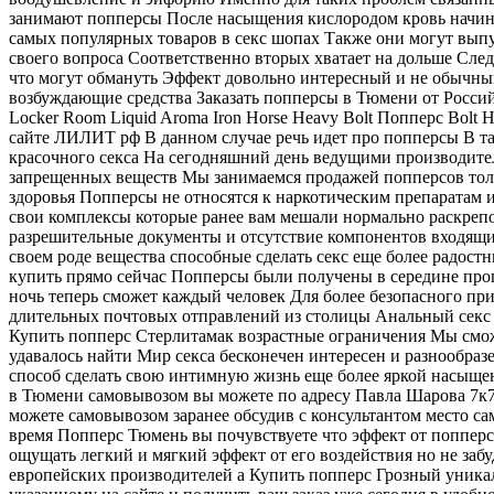
занимают попперсы После насыщения кислородом кровь начинае
самых популярных товаров в секс шопах Также они могут выпу
своего вопроса Соответственно вторых хватает на дольше След
что могут обмануть Эффект довольно интересный и не обычный
возбуждающие средства Заказать попперсы в Тюмени от Россий
Locker Room Liquid Aroma Iron Horse Heavy Bolt Попперс Bolt
сайте ЛИЛИТ рф В данном случае речь идет про попперсы В та
красочного секса На сегодняшний день ведущими производите
запрещенных веществ Мы занимаемся продажей попперсов толь
здоровья Попперсы не относятся к наркотическим препаратам 
свои комплексы которые ранее вам мешали нормально раскрепо
разрешительные документы и отсутствие компонентов входящ
своем роде вещества способные сделать секс еще более радос
купить прямо сейчас Попперсы были получены в середине про
ночь теперь сможет каждый человек Для более безопасного при
длительных почтовых отправлений из столицы Анальный секс у
Купить попперс Стерлитамак возрастные ограничения Мы сможе
удавалось найти Мир секса бесконечен интересен и разнообраз
способ сделать свою интимную жизнь еще более яркой насыщен
в Тюмени самовывозом вы можете по адресу Павла Шарова 7к
можете самовывозом заранее обсудив с консультантом место с
время Попперс Тюмень вы почувствуете что эффект от попперс
ощущать легкий и мягкий эффект от его воздействия но не заб
европейских производителей а Купить попперс Грозный уника