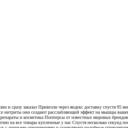
н и сразу заказал Привезли через яндекс доставку спустя 95 мин
се нитриты они создают расслабляющий эффект на мышцы вашего
 Препараты и косметика Попперсы от известных мировых брендо
тию на все товары купленные у нас Спустя несколько секунд п
ых с личными отношениями и существуют подобные стимулятор